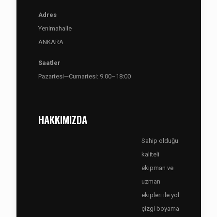
Adres
Yenimahalle
ANKARA
Saatler
Pazartesi—Cumartesi: 9:00–18:00
HAKKIMIZDA
Sahip olduğu
kaliteli
ekipman ve
uzman
ekipleri ile yol
çizgi boyama