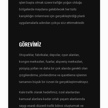
işleri başta olmak üzere trafiğin yoğun olduğu
bölgelerde meydana gelebilecek her türlü
karışıklığın önlenmesi için gerçekleştirdiği planlı
uygulamalarla adından çokça söz ettirmektedir.
GÖREVİMİZ
Otoparklar, fabrikalar, depolar, oyun alanları,
kongre merkezleri, fuarlar, alışveriş merkezleri,
yürüyüş yolları ve daha bir çok alanda gerekli olan
çizgilendirme, yönlendirme ve işaretleme işlerinin
tamamını büyük bir özveri ile gerçekleştirmekteyiz.
Kale trafik olarak hedefimiz; özel alanlardan
kamusal alanlara kadar ortak yaşam alanlarında
saygı esaslı düzenli trafik bilinci oluşturmak ve