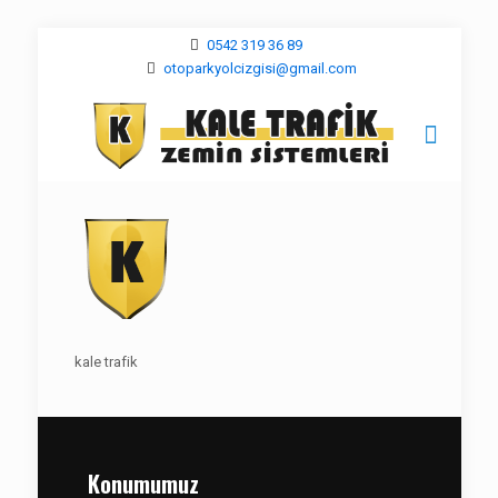
0542 319 36 89
otoparkyolcizgisi@gmail.com
kale trafik
Konumumuz