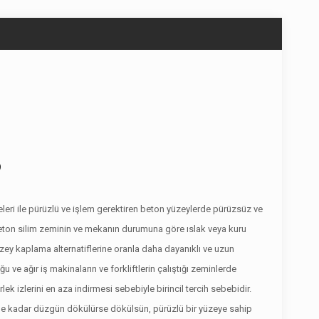
?
leri ile pürüzlü ve işlem gerektiren beton yüzeylerde pürüzsüz ve
eton silim zeminin ve mekanın durumuna göre ıslak veya kuru
yüzey kaplama alternatiflerine oranla daha dayanıklı ve uzun
u ve ağır iş makinaların ve forkliftlerin çalıştığı zeminlerde
ek izlerini en aza indirmesi sebebiyle birincil tercih sebebidir.
 ne kadar düzgün dökülürse dökülsün, pürüzlü bir yüzeye sahip