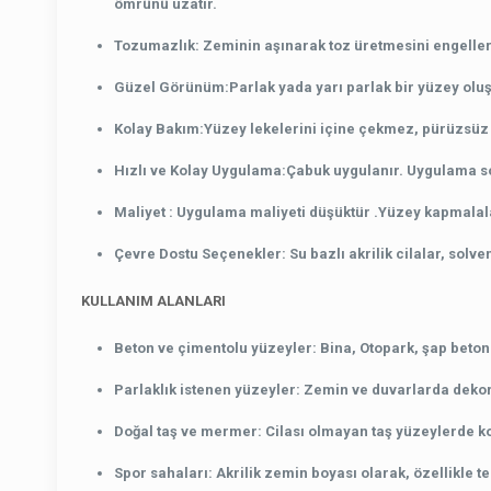
ömrünü uzatır.
Tozumazlık:
Zeminin aşınarak toz üretmesini engeller
Güzel Görünüm:
Parlak yada yarı parlak bir yüzey ol
Kolay Bakım:
Yüzey lekelerini içine çekmez, pürüzsüz 
Hızlı ve Kolay Uygulama:
Çabuk uygulanır. Uygulama son
Maliyet :
Uygulama maliyeti düşüktür .
Yüzey kapmalala
Çevre Dostu Seçenekler
: Su bazlı akrilik cilalar, solv
KULLANIM ALANLARI
Beton ve çimentolu yüzeyler
: Bina, Otopark, şap beto
Parlaklık istenen yüzeyler
: Zemin ve duvarlarda dekor
Doğal taş ve mermer
: Cilası olmayan taş yüzeylerde k
Spor sahaları
: Akrilik zemin boyası olarak, özellikle t