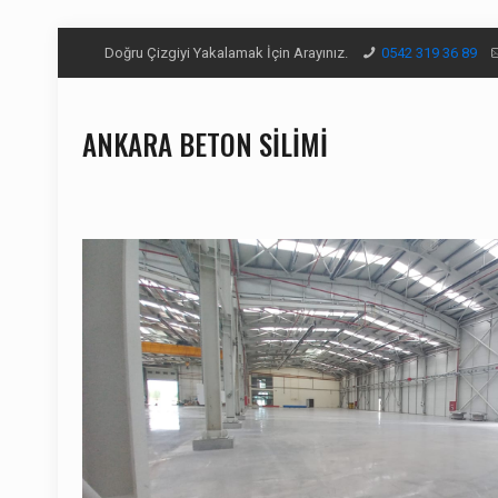
Doğru Çizgiyi Yakalamak İçin Arayınız.
0542 319 36 89
ANKARA BETON SİLİMİ