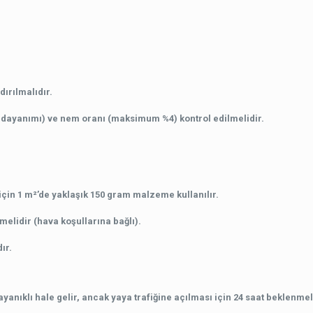
dırılmalıdır.
 dayanımı) ve nem oranı (maksimum %4) kontrol edilmelidir.
 için 1 m²’de yaklaşık 150 gram malzeme kullanılır.
elidir (hava koşullarına bağlı).
ır.
anıklı hale gelir, ancak yaya trafiğine açılması için 24 saat beklenmeli