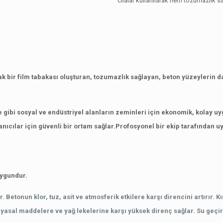
cilalar kullanılarak hem tozumazlık sa
lak bir film tabakası oluşturan, tozumazlık sağlayan, beton yüzeylerin da
 gibi sosyal ve endüstriyel alanların zeminleri için ekonomik, kolay uyg
nıcılar için güvenli bir ortam sağlar.Profosyonel bir ekip tarafından
uygundur.
r.
Betonun klor, tuz, asit ve atmosferik etkilere karşı direncini artır
myasal maddelere ve yağ lekelerine karşı yüksek direnç sağlar.
Su geçir