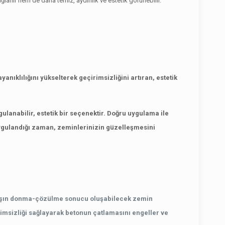
ğlanır hem de daha temiz, aydınlık ve estetik görünebilir.
yanıklılığını yükselterek geçirimsizliğini artıran, estetik
ulanabilir, estetik bir seçenektir. Doğru uygulama ile
 uygulandığı zaman, zeminlerinizin güzelleşmesini
ır. Kışın donma-çözülme sonucu oluşabilecek zemin
imsizliği sağlayarak betonun çatlamasını engeller ve