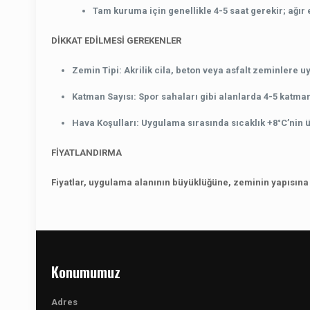
Tam kuruma için genellikle 4-5 saat gerekir; ağır 
DİKKAT EDİLMESİ GEREKENLER
Zemin Tipi
: Akrilik cila, beton veya asfalt zeminler
Katman Sayısı
: Spor sahaları gibi alanlarda 4-5 katman
Hava Koşulları
: Uygulama sırasında sıcaklık +8°C’nin
FİYATLANDIRMA
Fiyatlar, uygulama alanının büyüklüğüne, zeminin yapısına v
Konumumuz
Adres