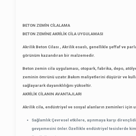
BETON ZEMİN CİLALAMA
BETON ZEMİNE AKRİLİK CİLA UYGULAMASI
Akrilik Beton Cilası ,
Akrilik esaslı, genellikle şeffaf ve par
görünüm kazandıran bir malzemedir.
Beton zemin cila uygulaması, otopark, fabrika, depo, atölye
zeminin ömrünü uzatır.Bakım maliyetlerini düşürür ve kulla
sağlayarark dayanıklılığını yükseltir.
AKRİLİK CİLANIN AVANTAJLARI
Akrilik cila, endüstriyel ve sosyal alanların zeminleri için 
Sağlamlık:
Çevresel etkilere, aşınmaya karşı dirençlidi
gevşemesini önler.
Özellikle endüstriyel tesislerde ki