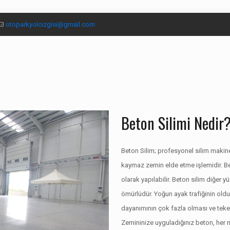
otoparkyolcizgisi@gmail.com
Beton Silimi Nedir
Beton Silim; profesyonel silim makine
kaymaz zemin elde etme işlemidir. B
olarak yapılabilir. Beton silim diğer 
ömürlüdür. Yoğun ayak trafiğinin olduğ
dayanımının çok fazla olması ve tekerl
Zemininize uyguladığınız beton, her