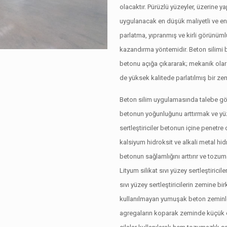
olacaktır. Pürüzlü yüzeyler, üzerine 
uygulanacak en düşük maliyetli ve en 
parlatma, yıpranmış ve kirli görünüml
kazandırma yöntemidir. Beton silimi 
betonu açığa çıkararak; mekanik olara
de yüksek kalitede parlatılmış bir zem
Beton silim uygulamasında talebe göre u
betonun yoğunluğunu arttırmak ve yüzeyi
sertleştiriciler betonun içine penet
kalsiyum hidroksit ve alkali metal hidr
betonun sağlamlığını arttırır ve toz
Lityum silikat sıvı yüzey sertleştiric
sıvı yüzey sertleştiricilerin zemine bi
kullanılmayan yumuşak beton zeminl
agregaların koparak zeminde küçük çu