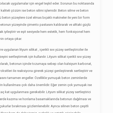
yapılacak uygulamalar için engel teşkil eder. Sorunun bu noktasında
kaliteli çözüm ise beton silimi işlemidir. Beton silme ve beton
ü beton yüzeylere özel elmas bıçaklı makineler ile yeni bir form
betonun yüzeyinde çimento pastasını kaldırarak ve alttaki güçlü
k iyileştirir ve eşit seviyede hem estetik, hem fonksiyonel hem
in ortaya çıkar.
ygulanan lityum silikat , içerikli sıvı yüzey sertleştiriciler ile
ni sertleştirmek için kullanılır. Lityum silikat içerikli sıvı yüzey
re olarak, betonun içinde tozumaya sebep olan kalsiyum karbonat,
oksitleri ile reaksiyona girerek yüzeyi genleştirerek sertleştirir ve
umasını tamamen engeller. Özellikle yumuşak beton zeminlerde
ilerin kullanılması çok daha önemlidir. Eğer zemin çok yumuşak ise
rkaç kat uygulanması gerekebilir. Lityum silikat yüzey sertleştirici
erde kazıma ve honlama basamaklarında betonun dağılması ve
kurlar bırakması gözlemlenebilir. Ayrıca silinen beton çeşitli