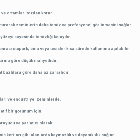
 ve ortamları tozdan korur.
uşturarak zeminlerin daha temiz ve profesyonel görünmesini sağlar.
yüzeyi sayesinde temizliği kolaydır.
rası otopark, bina veya tesisler kısa sürede kullanıma açılabilir
rına göre düşük maliyetlidir.
ent bazlılara göre daha az zararlıdır
nları ve endüstriyel zeminlerde.
atif bir görünüm için.
oruyucu ve parlatıcı olarak.
enis kortları gibi alanlarda kaymazlık ve dayanıklılık sağlar.