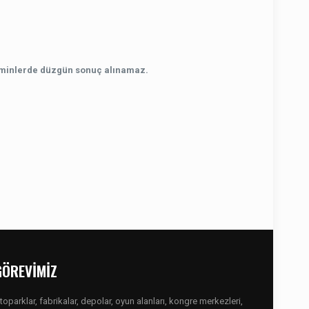
 zeminlerde düzgün sonuç alınamaz.
GÖREVİMİZ
toparklar, fabrikalar, depolar, oyun alanları, kongre merkezleri,