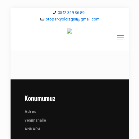
0542 319 36 89
otoparkyolcizgisi@gmail.com
Konumumuz
Adres
Yenimahalle
ANKARA