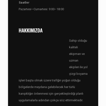
Saatler
Pazartesi—Cumartesi: 9:00–18:00
HAKKIMIZDA
Sahip olduğu
kaliteli
ekipman ve
uzman
ekipleri ile yol
çizgi boyama
işleri başta olmak üzere trafiğin yoğun olduğu
bölgelerde meydana gelebilecek her türlü
karışıklığın önlenmesi için gerçekleştirdiği planlı
uygulamalarla adından çokça söz ettirmektedir.